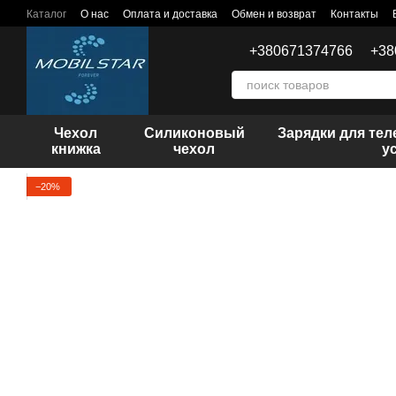
Перейти к основному контенту
Каталог
О нас
Оплата и доставка
Обмен и возврат
Контакты
+380671374766
+38
Чехол
Силиконовый
Зарядки для те
книжка
чехол
у
−20%