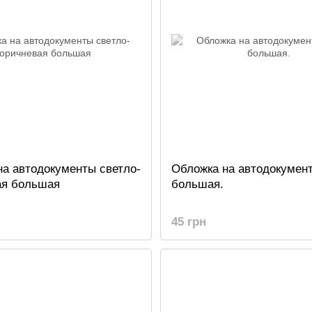
на автодокументы светло-
Обложка на автодокумен
ая большая
большая.
45 грн