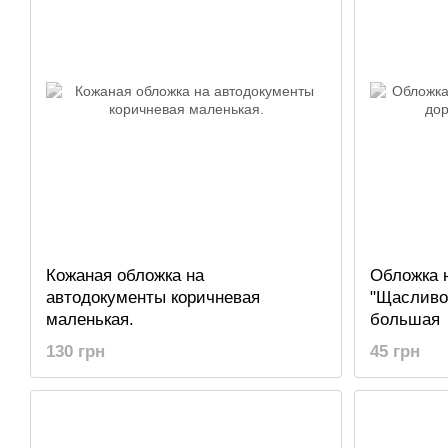
Кожаная обложка на
Обложка 
автодокументы коричневая
"Щасливої
маленькая.
большая
130 грн
45 грн