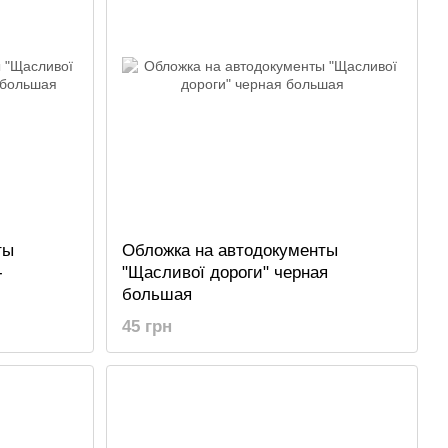
ты
Обложка на автодокументы
-
"Щасливої дороги" черная
большая
45 грн