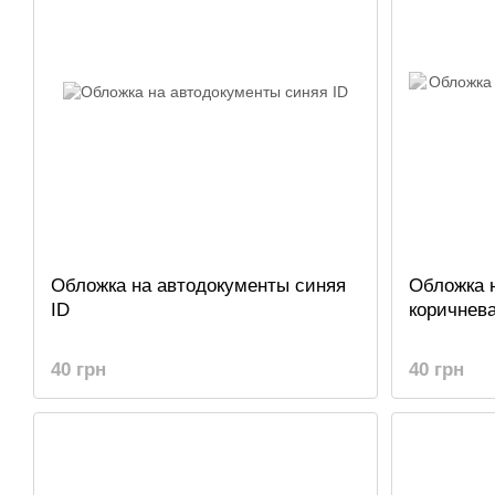
Обложка на автодокументы синяя
Обложка 
ID
коричнева
40 грн
40 грн