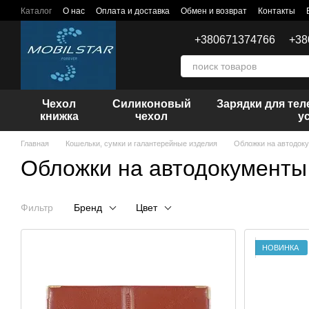
Перейти к основному контенту
Каталог
О нас
Оплата и доставка
Обмен и возврат
Контакты
+380671374766
+38
Чехол
Силиконовый
Зарядки для те
книжка
чехол
у
Главная
Кошельки, сумки и галантерейные изделия
Обложки на автодок
Обложки на автодокументы
Фильтр
Бренд
Цвет
НОВИНКА