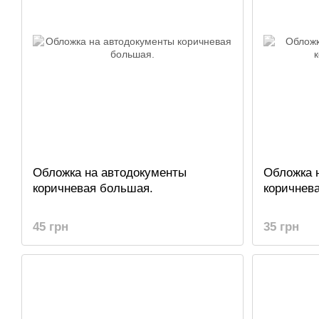
Обложка на автодокументы
Обложка 
коричневая большая.
коричнев
45 грн
35 грн