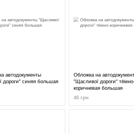
на автодокументы
Обложка на автодокумен
ї дороги" синяя большая
"Щасливої дороги" тёмно
коричневая большая
45 грн