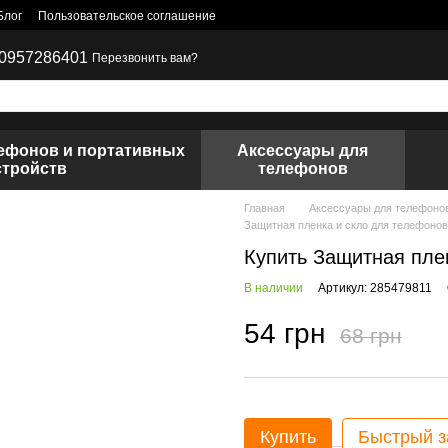
Блог
Пользовательское соглашение
0957286401
Перезвонить вам?
лефонов и портативных
Аксессуары для
стройств
телефонов
Главная
Аксессуары для телефоно
Защитная пленка и скло для телефоно
Купить Защитная пле
В наличии
Артикул: 285479811
54 грн
68 грн
Купить
Быстрый з