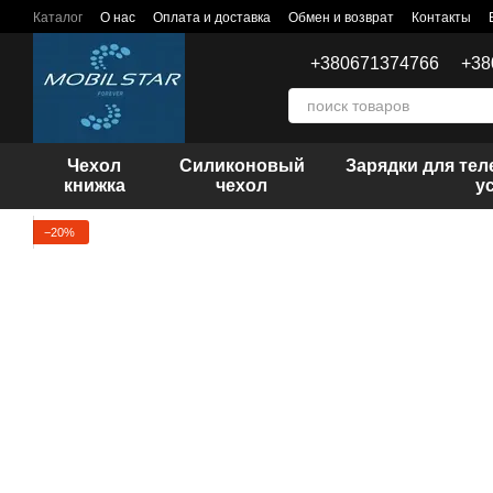
Перейти к основному контенту
Каталог
О нас
Оплата и доставка
Обмен и возврат
Контакты
+380671374766
+38
Чехол
Силиконовый
Зарядки для те
книжка
чехол
у
−20%