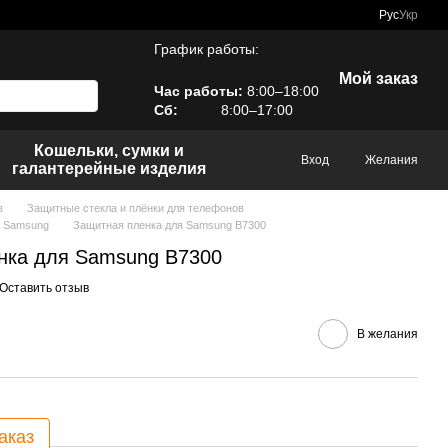
Рус
Укр
График работы:
Мой заказ
Час работы:
8:00–18:00
Сб:
8:00–17:00
Кошельки, сумки и
Вход
Желания
галантерейные изделия
в
Защитные стекла и плёнки для телефонов
в Samsung
Защитная пленка для Samsung B7300
нка для Samsung B7300
Оставить отзыв
В желания
аказ