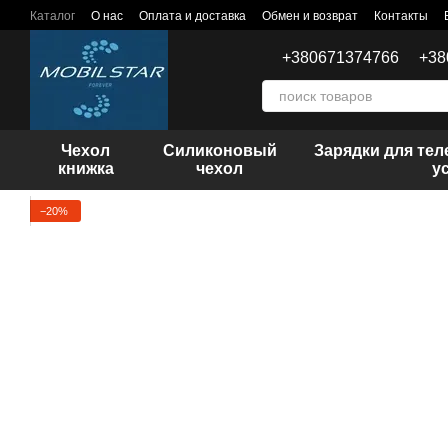
Перейти к основному контенту
Каталог
О нас
Оплата и доставка
Обмен и возврат
Контакты
+380671374766
+38
Чехол
Силиконовый
Зарядки для те
книжка
чехол
у
−20%