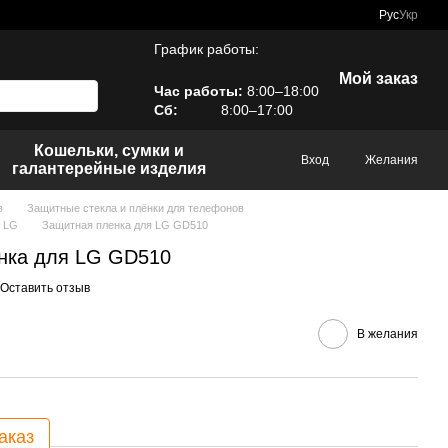
Рус
Укр
График работы:
Мой заказ
Час работы:
8:00–18:00
Сб:
8:00–17:00
Кошельки, сумки и
Вход
Желания
галантерейные изделия
в
Защитные стекла и плёнки для телефонов
в LG
Защитная пленка для LG GD510
нка для LG GD510
Оставить отзыв
В желания
аказ