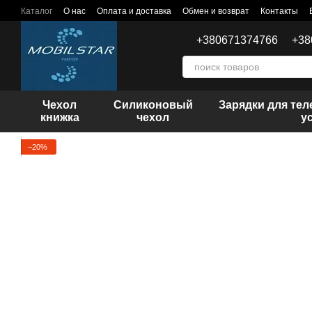
Перейти к основному контенту
Каталог
О нас
Оплата и доставка
Обмен и возврат
Контакты
+380671374766
+38
Чехол
Силиконовый
Зарядки для те
книжка
чехол
у
−20%