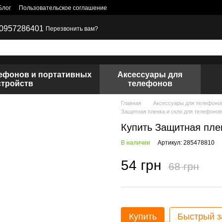
Блог
Пользовательское соглашение
0957286401
Перезвонить вам?
лефонов и портативных
Аксессуары для
стройств
телефонов
Главная
Аксессуары для телефоно
Защитная пленка и скло для телефонов
Купить Защитная пле
В наличии
Артикул: 285478810
54 грн
68 грн
Купить
Быстрый з