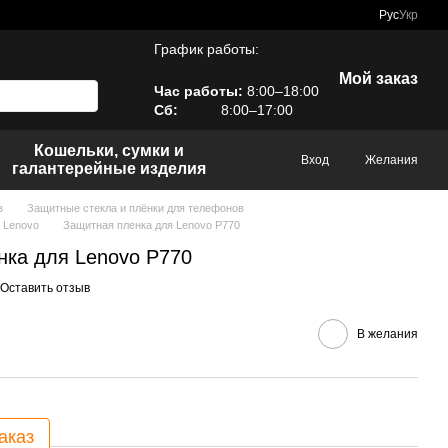
Рус
Укр
График работы:
Мой заказ
Час работы:
8:00–18:00
Сб:
8:00–17:00
Кошельки, сумки и
Вход
Желания
галантерейные изделия
в
Защитные стекла и плёнки для телефонов
 Lenovo
Защитная пленка для Lenovo P770
нка для Lenovo P770
Оставить отзыв
В желания
аказ