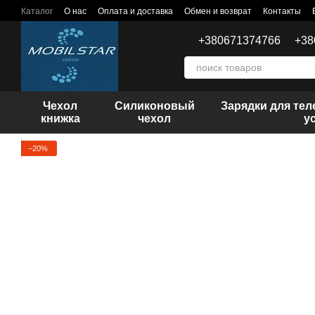
Перейти к основному контенту
Каталог
О нас
Оплата и доставка
Обмен и возврат
Контакты
+380671374766
+38
Чехол
Силиконовый
Зарядки для те
книжка
чехол
у
−20%