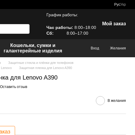
Рус
Укр
График работы:
Мой заказ
Час работы:
8:00–18:00
Сб:
8:00–17:00
Кошельки, сумки и
Вход
Желания
галантерейные изделия
в
Защитные стекла и плёнки для телефонов
 Lenovo
Защитная пленка для Lenovo A390
нка для Lenovo A390
Оставить отзыв
В желания
аказ