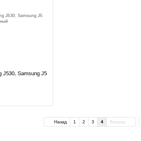
 J530, Samsung J5
Назад
1
2
3
4
Вперед