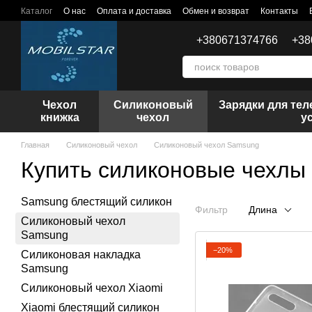
Перейти к основному контенту
Каталог
О нас
Оплата и доставка
Обмен и возврат
Контакты
+380671374766
+38
Чехол
Силиконовый
Зарядки для те
книжка
чехол
у
Главная
Силиконовый чехол
Силиконовый чехол Samsung
Купить силиконовые чехлы
Samsung блестящий силикон
Фильтр
Длина
Силиконовый чехол
Samsung
−20%
Силиконовая накладка
Samsung
Силиконовый чехол Xiaomi
Xiaomi блестящий силикон