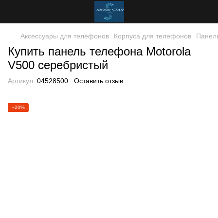
Аксессуары для телефонов
Корпуса для телефонов
Панель
Купить панель телефона Motorola
V500 серебристый
Артикул:
04528500
Оставить отзыв
−20%