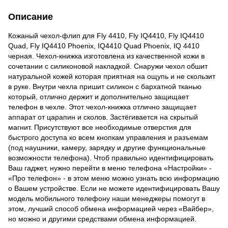
Описание
Кожаный чехол-флип для Fly 4410, Fly IQ4410, Fly IQ4410
Quad, Fly IQ4410 Phoenix, IQ4410 Quad Phoenix, IQ 4410
черная. Чехол-книжка изготовлена из качественной кожи в
сочетании с силиконовой накладкой. Снаружи чехол обшит
натуральной кожей которая приятная на ощупь и не скользит
в руке. Внутри чехла пришит силикон с бархатной тканью
который, отлично держит и дополнительно защищает
телефон в чехле. Этот чехол-книжка отлично защищает
аппарат от царапин и сколов. Застёгивается на скрытый
магнит. Присутствуют все необходимые отверстия для
быстрого доступа ко всем кнопкам управления и разъемам
(под наушники, камеру, зарядку и другие функциональные
возможности телефона). Чтоб правильно идентифицировать
Ваш гаджет, нужно перейти в меню телефона «Настройки» -
«Про телефон» - в этом меню можно узнать всю информацию
о Вашем устройстве. Если не можете идентифицировать Вашу
модель мобильного телефону наши менеджеры помогут в
этом, лучший способ обмена информацией через «Вайбер»,
но можно и другими средствами обмена информацией.