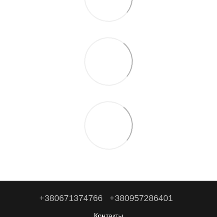
+380671374766
+380957286401
Контакты