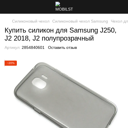
Силиконовый чехол
Силиконовый чехол Samsung
Чехол дл
Купить силикон для Samsung J250,
J2 2018, J2 полупрозрачный
Артикул:
2854840601
Оставить отзыв
−20%