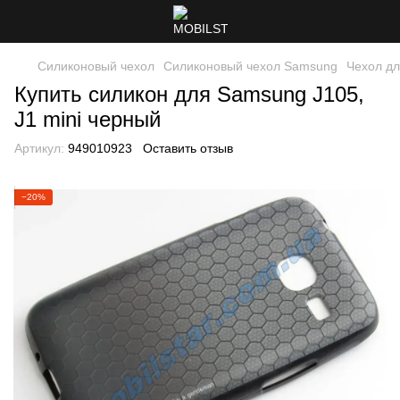
Силиконовый чехол
Силиконовый чехол Samsung
Чехол дл
Купить силикон для Samsung J105,
J1 mini черный
Артикул:
949010923
Оставить отзыв
−20%