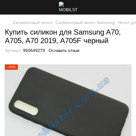
Силиконовый чехол
Силиконовый чехол Samsung
Чехол дл
Купить силикон для Samsung A70,
A705, A70 2019, A705F черный
Артикул:
950649279
Оставить отзыв
−20%