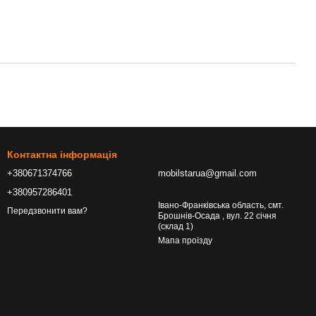
Контактна інформація
+380671374766
mobilstarua@gmail.com
+380957286401
Івано-Франківська область, смт.
Передзвонити вам?
Брошнів-Осада , вул. 22 січня
(склад 1)
Мапа проїзду