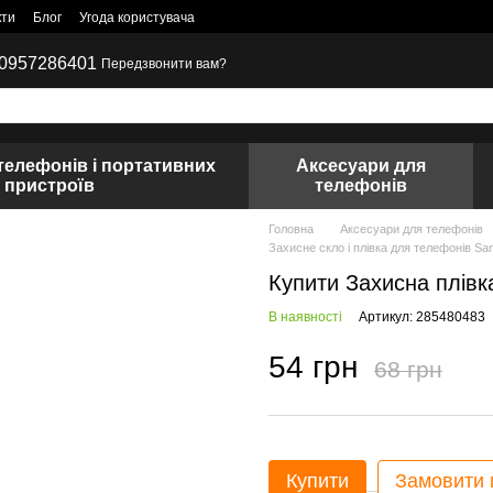
кти
Блог
Угода користувача
0957286401
Передзвонити вам?
телефонів і портативних
Аксесуари для
пристроїв
телефонів
Головна
Аксесуари для телефонів
Захисне скло і плівка для телефонів S
Купити Захисна плів
В наявності
Артикул: 285480483
54 грн
68 грн
Купити
Замовити