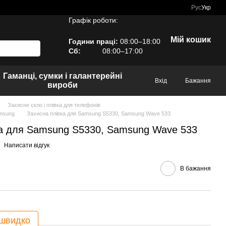
Рус
Укр
Графік роботи:
Мій кошик
Години праці:
08:00–18:00
Сб:
08:00–17:00
Гаманці, сумки і галантерейні
Вхід
Бажання
вироби
Захисне скло і плівка для телефонів
amsung
Захисна плівка для Samsung S5330, Samsung Wave 533
ка для Samsung S5330, Samsung Wave 533
Написати відгук
В бажання
 швидко