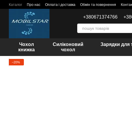
Перейти до основного контенту
Каталог
Про нас
Оплата і доставка
Обмін та повернення
Конта
+380671374766
+38
Чохол
Силіконовий
Зарядки для 
книжка
чохол
−20%