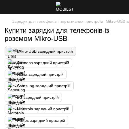
Зарядки для телефонів і портативних пристроїв
Mikro-USB з
Купити зарядки для телефонів із
розємом Mikro-USB
Mikro-USB зарядний пристрій
Siemens зарядний пристрій
Nokia зарядний пристрій
Samsung зарядний пристрій
LG зарядний пристрій
Motorola зарядний пристрій
Philips зарядний пристрій