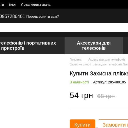
кти
Блог
Угода користувача
0957286401
Передзвонити вам?
телефонів і портативних
Аксесуари для
пристроїв
телефонів
Головна
Аксесуари для телефонів
Захисне скло і плівка для телефонів S
Купити Захисна плівк
В наявності
Артикул: 285480105
54 грн
68 грн
Купити
Замовити