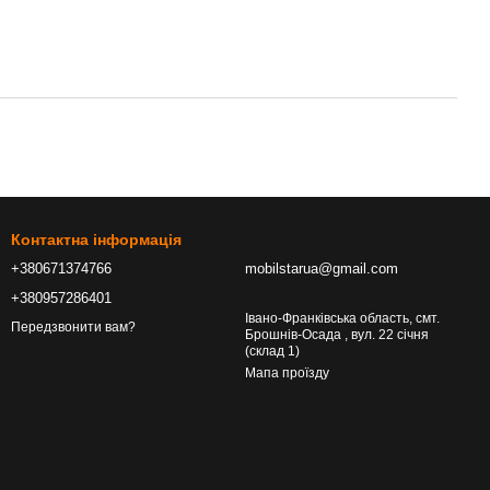
Контактна інформація
+380671374766
mobilstarua@gmail.com
+380957286401
Івано-Франківська область, смт.
Передзвонити вам?
Брошнів-Осада , вул. 22 січня
(склад 1)
Мапа проїзду