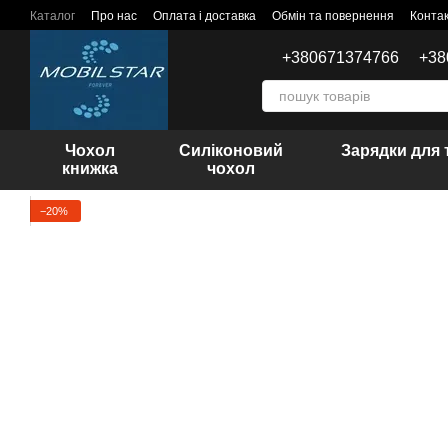
Перейти до основного контенту
Каталог
Про нас
Оплата і доставка
Обмін та повернення
Конта
+380671374766
+38
Чохол
Силіконовий
Зарядки для 
книжка
чохол
−20%