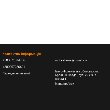
Контактна інформація
+380671374766
mobilstarua@gmail.com
+380957286401
Івано-Франківська область, смт.
Передзвонити вам?
Брошнів-Осада , вул. 22 січня
(склад 1)
Мапа проїзду