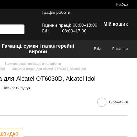
Рус
Укр
Графік роботи:
Мій кошик
Години праці:
08:00–18:00
Сб:
08:00–17:00
Гаманці, сумки і галантерейні
Вхід
Бажання
вироби
Захисне скло і плівка для телефонів
tel
Захисна плівка для Alcatel OT6030D, Alcatel Idol
 для Alcatel OT6030D, Alcatel Idol
Написати відгук
В бажання
 швидко