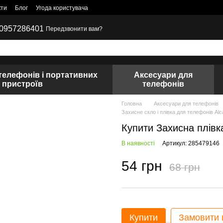
кти
Блог
Угода користувача
0957286401
Передзвонити вам?
телефонів і портативних
Аксесуари для
пристроїв
телефонів
Головна
Аксесуари для телефонів
Захисне скло і плівка для телефонів Alca
Купити Захисна плівка
В наявності
Артикул: 285479146
54 грн
68 грн
Купити
Замовити