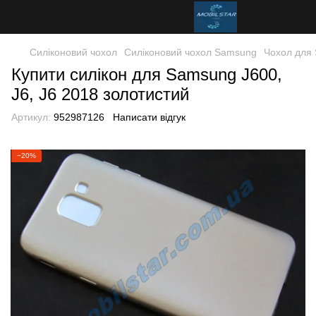
Силіконовий чохол
Силіконовий чохол Samsung
Чохол для 
Купити силікон для Samsung J600,
J6, J6 2018 золотистий
Артикул:
952987126
Написати відгук
−20%