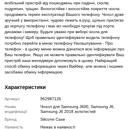
мобільний пристрій від пошкоджень при падінні, сколів,
подряпин, тріщин. Вологостійке і зносостійке покриття чохла
продовжить термін експлуатації Вашого телефону. Чохол дуже
зручний у використанні, чудово лежить в руці, щільно прилягає
до корпусу телефону і має всі необхідні прорізи під порти,
динаміки і камеру. Будьте уважні при виборі чохла для
телефону! Щоб правильно ідентифікувати модель телефону
потрібно перейти в меню телефону Налаштування - Про
телефон - в цьому меню можна дізнатися всю інформацію про
Ваш телефон. Якщо не можете правильно ідентифікувати Ваш
пристрій наші менеджери допоможуть в цьому. Найкращий
спосіб обміну інформацією через Вайбер, але можна і іншими
засобами обміну інформацією.
Характеристики
Артикул
952987126
Назва
Чохол для Samsung J600, Samsung J6,
модифікації
Samsung J6 2018 золотистий
Бренд
Silicone Case
Наявність
Немає в наявності