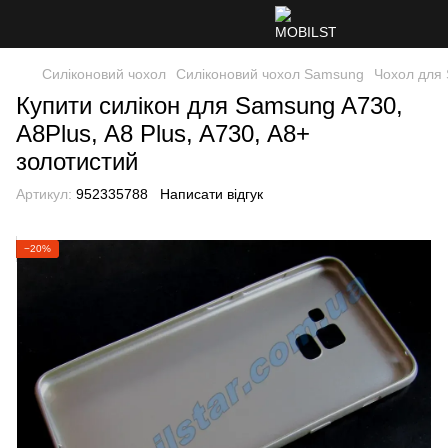
Силіконовий чохол
Силіконовий чохол Samsung
Чохол для 
Купити силікон для Samsung A730,
A8Plus, A8 Plus, A730, A8+
золотистий
Артикул:
952335788
Написати відгук
−20%