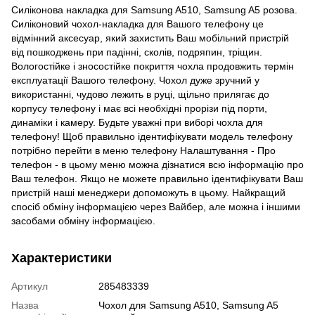
Силіконова накладка для Samsung A510, Samsung A5 розова.
Силіконовий чохол-накладка для Вашого телефону це
відмінний аксесуар, який захистить Ваш мобільний пристрій
від пошкоджень при падінні, сколів, подряпин, тріщин.
Вологостійке і зносостійке покриття чохла продовжить термін
експлуатації Вашого телефону. Чохол дуже зручний у
використанні, чудово лежить в руці, щільно прилягає до
корпусу телефону і має всі необхідні прорізи під порти,
динаміки і камеру. Будьте уважні при виборі чохла для
телефону! Щоб правильно ідентифікувати модель телефону
потрібно перейти в меню телефону Налаштування - Про
телефон - в цьому меню можна дізнатися всю інформацію про
Ваш телефон. Якщо не можете правильно ідентифікувати Ваш
пристрій наші менеджери допоможуть в цьому. Найкращий
спосіб обміну інформацією через Вайбер, але можна і іншими
засобами обміну інформацією.
Характеристики
Артикул
285483339
Назва
Чохол для Samsung A510, Samsung A5