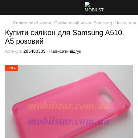
Силіконовий чохол
Силіконовий чохол Samsung
Чохол для
Купити силікон для Samsung A510,
A5 розовий
Артикул:
285483339
Написати відгук
−20%