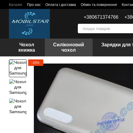
Перейти до основного контенту
Каталог
Про нас
Оплата і доставка
Обмін та повернення
Конта
+380671374766
+38
Чохол
Силіконовий
Зарядки для 
книжка
чохол
−20%