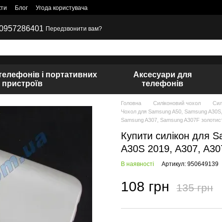
кти
Блог
Угода користувача
0957286401
Передзвонити вам?
телефонів і портативних
Аксесуари для
пристроїв
телефонів
Головна
Силіконовий чохол
Сил
Чохол для Samsung A50, Samsung A30S,
Samsung A307, Samsung A307F золотис
Купити силікон для S
A30S 2019, A307, A30
В наявності
Артикул: 950649139
108 грн
135 грн