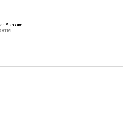
хол Samsung
антія