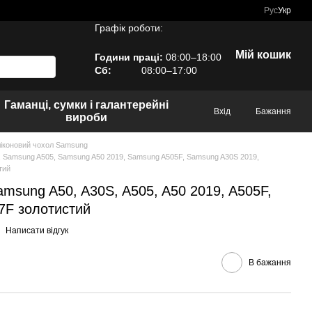
Рус
Укр
Графік роботи:
Мій кошик
Години праці:
08:00–18:00
Сб:
08:00–17:00
Гаманці, сумки і галантерейні
Вхід
Бажання
вироби
іконовий чохол Samsung
 Samsung A505, Samsung A50 2019, Samsung A505F, Samsung A30S 2019,
тий
amsung A50, A30S, A505, A50 2019, A505F,
7F золотистий
Написати відгук
В бажання