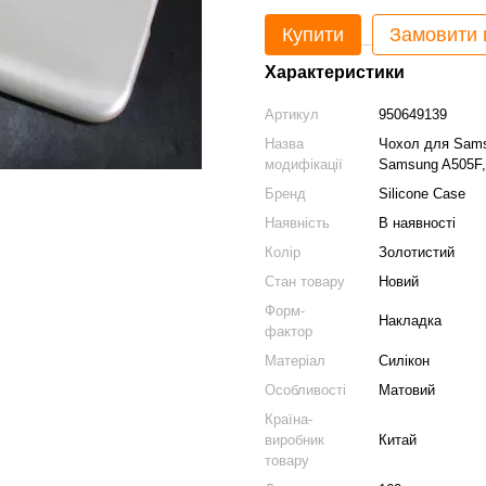
Купити
Замовити
Характеристики
Артикул
950649139
Назва
Чохол для Sams
модифікації
Samsung A505F,
Бренд
Silicone Case
Наявність
В наявності
Колір
Золотистий
Стан товару
Новий
Форм-
Накладка
фактор
Матеріал
Силікон
Особливості
Матовий
Країна-
виробник
Китай
товару