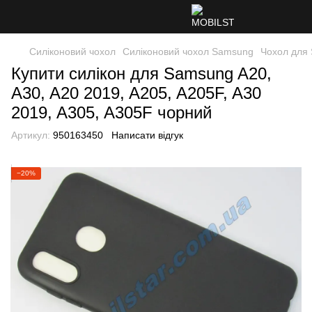
Силіконовий чохол
Силіконовий чохол Samsung
Чохол для
Купити силікон для Samsung A20,
A30, A20 2019, A205, A205F, A30
2019, A305, A305F чорний
Артикул:
950163450
Написати відгук
−20%