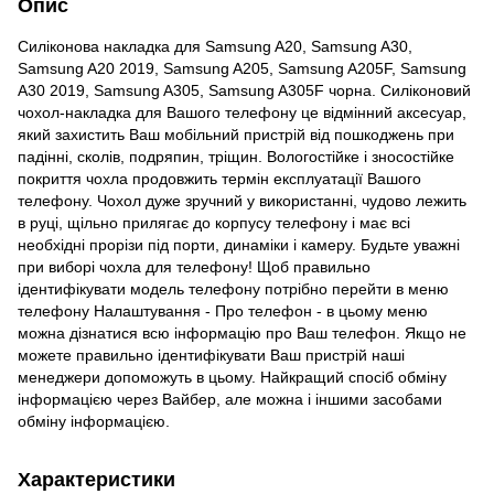
Опис
Силіконова накладка для Samsung A20, Samsung A30,
Samsung A20 2019, Samsung A205, Samsung A205F, Samsung
A30 2019, Samsung A305, Samsung A305F чорна. Силіконовий
чохол-накладка для Вашого телефону це відмінний аксесуар,
який захистить Ваш мобільний пристрій від пошкоджень при
падінні, сколів, подряпин, тріщин. Вологостійке і зносостійке
покриття чохла продовжить термін експлуатації Вашого
телефону. Чохол дуже зручний у використанні, чудово лежить
в руці, щільно прилягає до корпусу телефону і має всі
необхідні прорізи під порти, динаміки і камеру. Будьте уважні
при виборі чохла для телефону! Щоб правильно
ідентифікувати модель телефону потрібно перейти в меню
телефону Налаштування - Про телефон - в цьому меню
можна дізнатися всю інформацію про Ваш телефон. Якщо не
можете правильно ідентифікувати Ваш пристрій наші
менеджери допоможуть в цьому. Найкращий спосіб обміну
інформацією через Вайбер, але можна і іншими засобами
обміну інформацією.
Характеристики