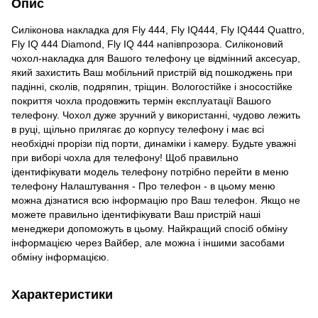
Опис
Силіконова накладка для Fly 444, Fly IQ444, Fly IQ444 Quattro,
Fly IQ 444 Diamond, Fly IQ 444 напівпрозора. Силіконовий
чохол-накладка для Вашого телефону це відмінний аксесуар,
який захистить Ваш мобільний пристрій від пошкоджень при
падінні, сколів, подряпин, тріщин. Вологостійке і зносостійке
покриття чохла продовжить термін експлуатації Вашого
телефону. Чохол дуже зручний у використанні, чудово лежить
в руці, щільно прилягає до корпусу телефону і має всі
необхідні прорізи під порти, динаміки і камеру. Будьте уважні
при виборі чохла для телефону! Щоб правильно
ідентифікувати модель телефону потрібно перейти в меню
телефону Налаштування - Про телефон - в цьому меню
можна дізнатися всю інформацію про Ваш телефон. Якщо не
можете правильно ідентифікувати Ваш пристрій наші
менеджери допоможуть в цьому. Найкращий спосіб обміну
інформацією через Вайбер, але можна і іншими засобами
обміну інформацією.
Характеристики