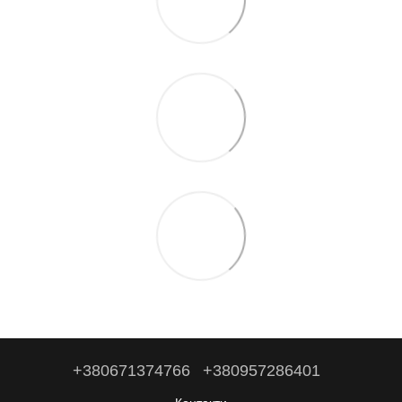
+380671374766
+380957286401