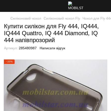
Силіконовий чохол
Силіконовий чохол Fly
Чохол для Fly 444
Купити силікон для Fly 444, IQ444,
IQ444 Quattro, IQ 444 Diamond, IQ
444 напівпрозорий
Артикул:
285480987
Написати відгук
−20%