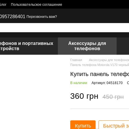
Блог
Пользовательское соглашение
0957286401
Перезвонить вам?
лефонов и портативных
Аксессуары для
стройств
телефонов
Главная
Аксессуары для телефоно
Панель телефона Motorola V170 черны
Купить панель телеф
В наличии
Артикул: 04518170
О
360 грн
450 грн
Купить
Быстрый з