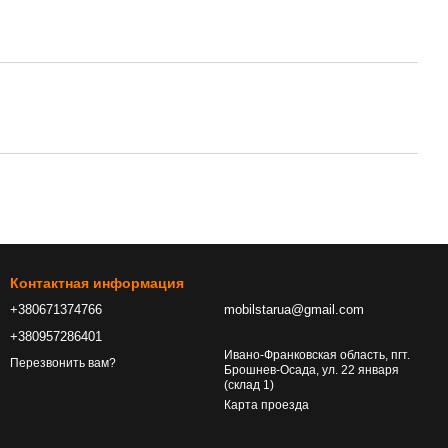
Контактная информация
+380671374766
mobilstarua@gmail.com
+380957286401
Ивано-Франковская область, пгт.
Перезвонить вам?
Брошнев-Осада, ул. 22 января
(склад 1)
Карта проезда