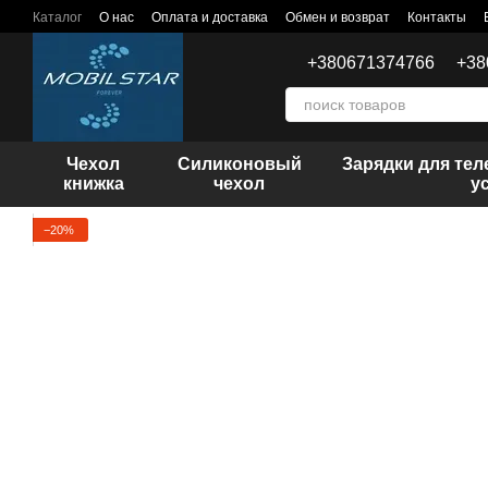
Перейти к основному контенту
Каталог
О нас
Оплата и доставка
Обмен и возврат
Контакты
+380671374766
+38
Чехол
Силиконовый
Зарядки для те
книжка
чехол
у
−20%