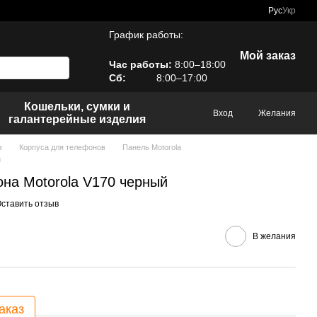
Рус
Укр
График работы:
Мой заказ
Час работы:
8:00–18:00
Сб:
8:00–17:00
Кошельки, сумки и
Вход
Желания
галантерейные изделия
в
Корпуса для телефонов
Панель Motorola
й
она Motorola V170 черный
ставить отзыв
В желания
аказ