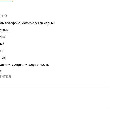
8170
ль телефона Motorola V170 черный
личии
rola
ный
ый
тик
дняя + средняя + задняя часть
й
антия